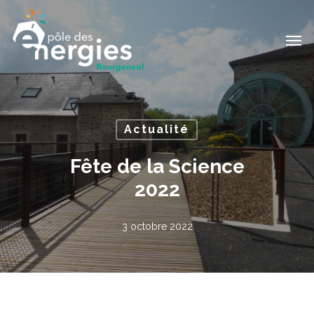
Passer
Men
au
contenu
principal
Actualité
Fête de la Science
2022
3 octobre 2022