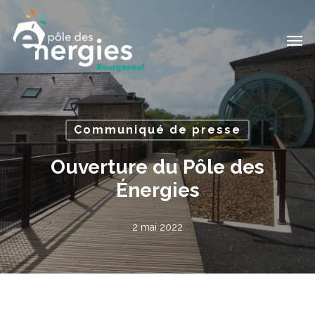
Passer
Men
au
contenu
principal
Communiqué de presse
Ouverture du Pôle des
Énergies
2 mai 2022